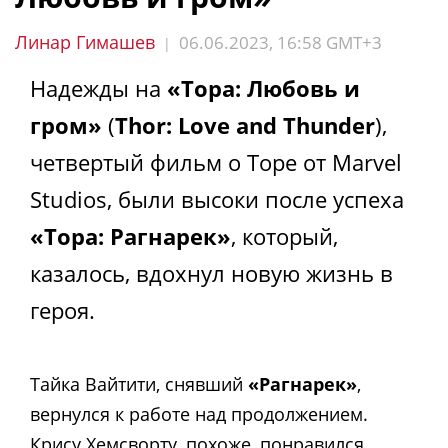
Линар Гимашев
06.06.2023, 16:58 GMT+3
|
Надежды на
«Тора: Любовь и
гром»
(
Thor: Love and Thunder
),
четвертый фильм о Торе от Marvel
Studios, были высоки после успеха
«Тора: Рагнарек»
, который,
казалось, вдохнул новую жизнь в
героя.
Тайка Вайтити, снявший
«Рагнарек»
,
вернулся к работе над продолжением.
Крису Хемсворту, похоже, понравился