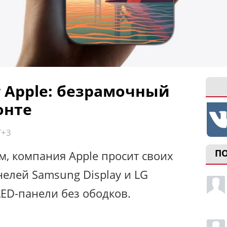
Apple: безрамочный
онте
T+3
П
 компания Apple просит своих
елей Samsung Display и LG
LED-панели без ободков.