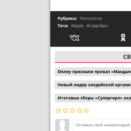
Рубрика:
Технологии
Теги:
#Apple
#Смартфон
СВ
Disney признали провал «Мандал
Новый лидер злодейской органи
Итоговые сборы «Супергерл» ока