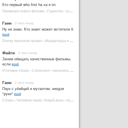
Кто первый who first ha ха я im
Премьера нового фильма «Годзилла» состоится за месяц до выхода — студия уверена в качестве | Plugged In Ru
Ганн
2 часа назад
Ну не знаю. Кто знает может мстители 5
ещё
Disney признали провал «Мандалорца и Грогу» и еще одной новинки | Plugged In Ru
Файги
2 часа назад
Зачем обещать качественные фильмы,
если
ещё
Итоговые сборы «Супергерл» оказались худшими для DC за два десятилетия | Plugged In Ru
Ганн
2 часа назад
Паук с убийцей и мутантом, ниндзя
"руки"
ещё
Сборы «Человека-паука: Новый день» обошли самый кассовый фильм DC | Plugged In Ru