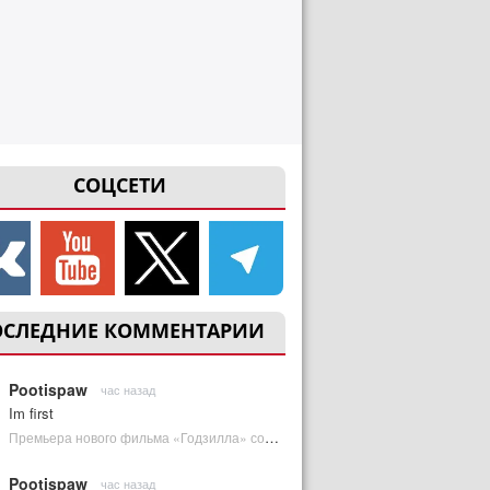
СОЦСЕТИ
ОСЛЕДНИЕ КОММЕНТАРИИ
Pootispaw
час назад
Im first
Премьера нового фильма «Годзилла» состоится за месяц до выхода — студия уверена в качестве | Plugged In Ru
Pootispaw
час назад