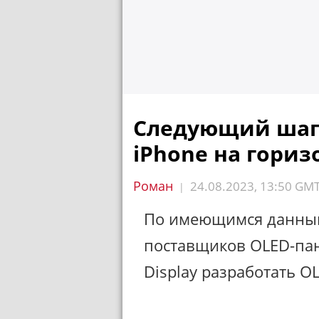
Следующий шаг 
iPhone на гориз
Роман
24.08.2023, 13:50 GM
|
По имеющимся данным,
поставщиков OLED-пан
Display разработать O