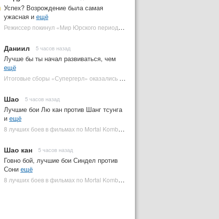
Успех? Возрождение была самая
ужасная и
ещё
Режиссер покинул «Мир Юрского периода 5» | Plugged In Ru
Даниил
5 часов назад
Лучше бы ты начал развиваться, чем
ещё
Итоговые сборы «Супергерл» оказались худшими для DC за два десятилетия | Plugged In Ru
Шао
5 часов назад
Лучшие бои Лю кан против Шанг тсунга
и
ещё
8 лучших боев в фильмах по Mortal Kombat: от «Смертельной битвы» до «Мортал Комбат 2» | Plugged In Ru
Шао кан
5 часов назад
Говно бой, лучшие бои Синдел против
Сони
ещё
8 лучших боев в фильмах по Mortal Kombat: от «Смертельной битвы» до «Мортал Комбат 2» | Plugged In Ru