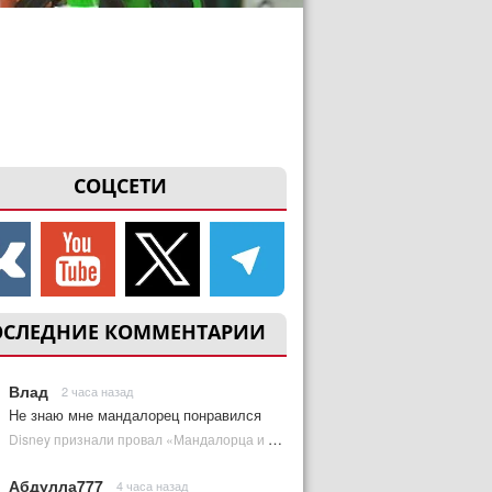
СОЦСЕТИ
ОСЛЕДНИЕ КОММЕНТАРИИ
Влад
2 часа назад
Не знаю мне мандалорец понравился
Disney признали провал «Мандалорца и Грогу» и еще одной новинки | Plugged In Ru
Абдулла777
4 часа назад