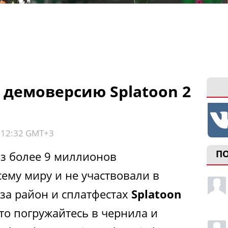
 демоверсию Splatoon 2
, 12:32 GMT+3
П
из более 9 миллионов
сему миру и не участвовали в
за район и сплатфестах
Splatoon
 то погружайтесь в чернила и