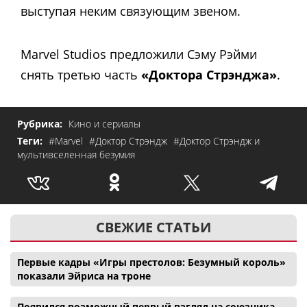
выступая неким связующим звеном.
Marvel Studios предложили Сэму Рэйми
снять третью часть
«Доктора Стрэнджа»
.
Рубрика:
Кино и сериалы
Теги:
#Marvel
#Доктор Стрэндж
#Доктор Стрэндж и
мультивселенная безумия
СВЕЖИЕ СТАТЬИ
Первые кадры «Игры престолов: Безумный король»
показали Эйриса на троне
Появился возможный первый взгляд на союзника