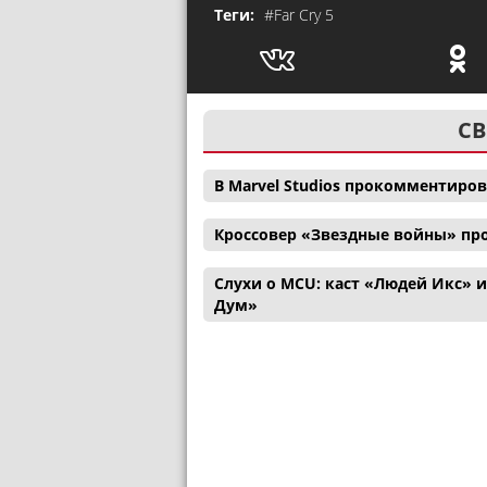
Теги:
#Far Cry 5
СВ
В Marvel Studios прокомментиро
Кроссовер «Звездные войны» пр
Слухи о MCU: каст «Людей Икс» 
Дум»