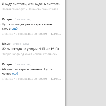
Я буду смотреть, и ты будешь смотреть
Новый спин-офф «Пацанов» сменит главного героя | Plugged In Ru
Игорь
3 часа назад
Пусть молодые режиссеры снимают
там, в
ещё
«Аватар 4» теперь под вопросом — Кэмерон решил отойти от продолжения | Plugged In Ru
Майк
3 часа назад
Жаль никогда не увидим НЧП 3 и НЧП4
Эндрю Гарфилд хочет «очень странное» возвращение Человека-паука в MCU | Plugged In Ru
Игорь
3 часа назад
Абсолютно верное решение. Пусть
лучше
ещё
«Аватар 4» теперь под вопросом — Кэмерон решил отойти от продолжения | Plugged In Ru