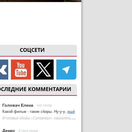
СОЦСЕТИ
ОСЛЕДНИЕ КОММЕНТАРИИ
Головач Елена
час назад
Какой фильм - такие сборы. Ну-у-у,
ещё
Итоговые сборы «Супергерл» оказались худшими для DC за два десятилетия | Plugged In Ru
Денис
2 часа назад