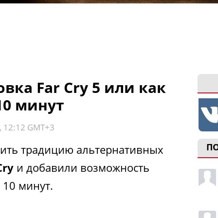
вка Far Cry 5 или как
10 минут
, 12:12 GMT+3
П
нить традицию альтернативных
Cry
и добавили возможность
 10 минут.