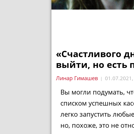
«Счастливого д
выйти, но есть
Линар Гимашев
01.07.2021
|
Вы могли подумать, ч
списком успешных ка
легко запустить любые
но, похоже, это не отн