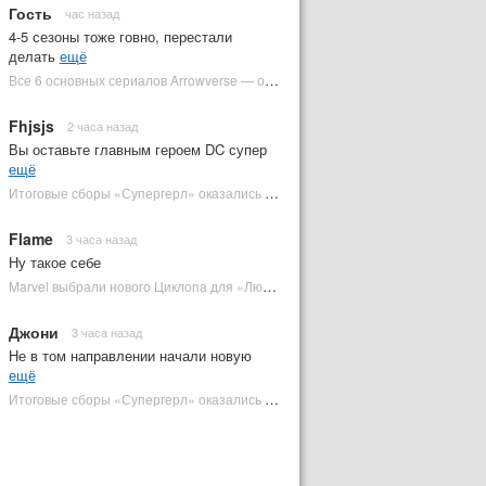
Гость
час назад
4-5 сезоны тоже говно, перестали
делать
ещё
Все 6 основных сериалов Arrowverse — от худшего к лучшему | Plugged In Ru
Fhjsjs
2 часа назад
Вы оставьте главным героем DC супер
ещё
Итоговые сборы «Супергерл» оказались худшими для DC за два десятилетия | Plugged In Ru
Flame
3 часа назад
Ну такое себе
Marvel выбрали нового Циклопа для «Людей Икс» | Plugged In Ru
Джони
3 часа назад
Не в том направлении начали новую
ещё
Итоговые сборы «Супергерл» оказались худшими для DC за два десятилетия | Plugged In Ru