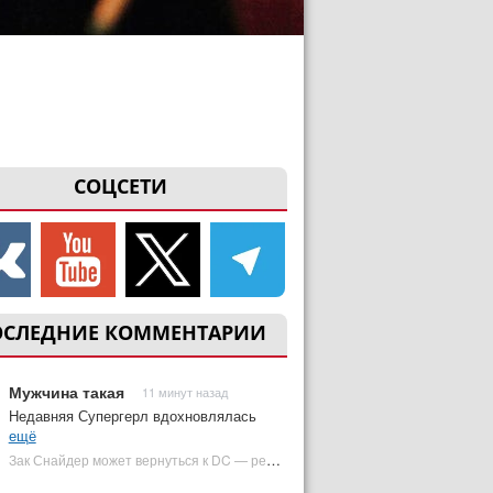
СОЦСЕТИ
ОСЛЕДНИЕ КОММЕНТАРИИ
Мужчина такая
11 минут назад
Недавняя Супергерл вдохновлялась
ещё
Зак Снайдер может вернуться к DC — режиссер общался с Warner Bros. (фото) | Plugged In Ru