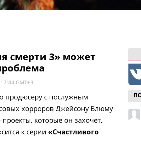
ня смерти 3» может
 проблема
, 17:44 GMT+3
П
то продюсеру с послужным
ссовых хорроров Джейсону Блюму
 проекты, которые он захочет,
осится к серии
«Счастливого