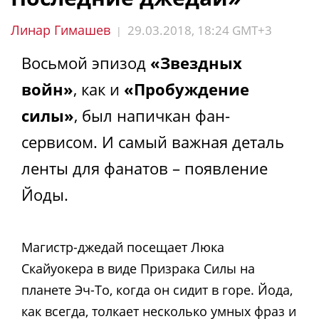
Линар Гимашев
29.03.2018, 18:24 GMT+3
|
Восьмой эпизод
«Звездных
войн»
, как и
«Пробуждение
силы»
, был напичкан фан-
сервисом. И самый важная деталь
ленты для фанатов – появление
Йоды.
Магистр-джедай посещает Люка
Скайуокера в виде Призрака Силы на
планете Эч-То, когда он сидит в горе. Йода,
как всегда, толкает несколько умных фраз и