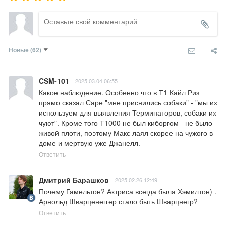
Новые
(62)
CSM-101
2025.03.04 06:55
Какое наблюдение. Особенно что в Т1 Кайл Риз 
прямо сказал Саре "мне приснились собаки" - "мы их 
используем для выявления Терминаторов, собаки их 
чуют". Кроме того Т1000 не был киборгом - не было 
живой плоти, поэтому Макс лаял скорее на чужого в 
доме и мертвую уже Джанелл.
Ответить
Дмитрий Барашков
2025.02.26 12:49
Почему Гамельтон? Актриса всегда была Хэмилтон) . 
Арнольд Шварценеггер стало быть Шварцнегр?
Ответить