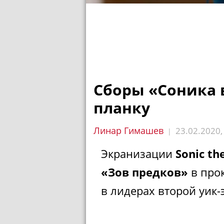
Сборы «Соника 
планку
Линар Гимашев
23.02.2020
|
Экранизации
Sonic th
«Зов предков»
в прок
в лидерах второй уик