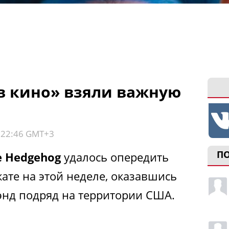
в кино» взяли важную
, 22:46 GMT+3
П
e Hedgehog
удалось опередить
ате на этой неделе, оказавшись
-энд подряд на территории США.