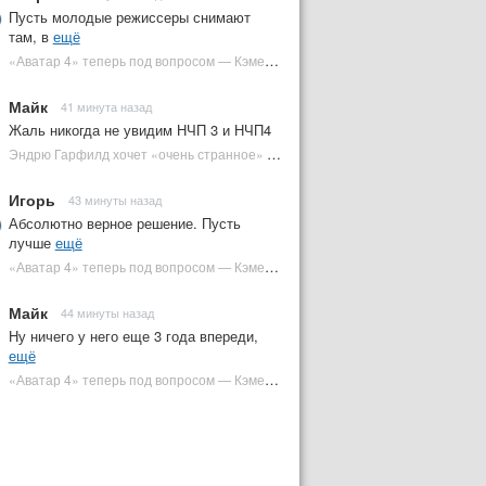
Пусть молодые режиссеры снимают
там, в
ещё
«Аватар 4» теперь под вопросом — Кэмерон решил отойти от продолжения | Plugged In Ru
Майк
41 минута назад
Жаль никогда не увидим НЧП 3 и НЧП4
Эндрю Гарфилд хочет «очень странное» возвращение Человека-паука в MCU | Plugged In Ru
Игорь
43 минуты назад
Абсолютно верное решение. Пусть
лучше
ещё
«Аватар 4» теперь под вопросом — Кэмерон решил отойти от продолжения | Plugged In Ru
Майк
44 минуты назад
Ну ничего у него еще 3 года впереди,
ещё
«Аватар 4» теперь под вопросом — Кэмерон решил отойти от продолжения | Plugged In Ru