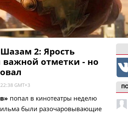
Шазам 2: Ярость
 важной отметки - но
ровал
, 22:38 GMT+3
П
ов»
попал в кинотеатры неделю
у фильма были разочаровывающие