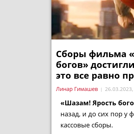
Сборы фильма «
богов» достигли
это все равно п
Линар Гимашев
26.03.2023
|
«Шазам! Ярость бог
назад, и до сих пор 
кассовые сборы.