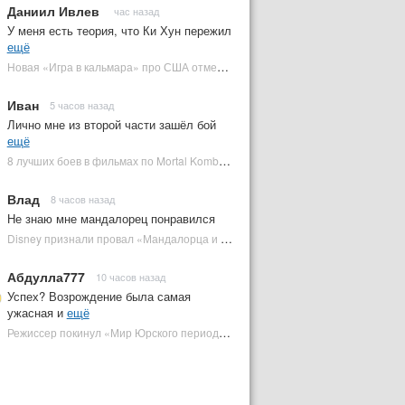
Даниил Ивлев
час назад
У меня есть теория, что Ки Хун пережил
ещё
Новая «Игра в кальмара» про США отменена | Plugged In Ru
Иван
5 часов назад
Лично мне из второй части зашёл бой
ещё
8 лучших боев в фильмах по Mortal Kombat: от «Смертельной битвы» до «Мортал Комбат 2» | Plugged In Ru
Влад
8 часов назад
Не знаю мне мандалорец понравился
Disney признали провал «Мандалорца и Грогу» и еще одной новинки | Plugged In Ru
Абдулла777
10 часов назад
Успех? Возрождение была самая
ужасная и
ещё
Режиссер покинул «Мир Юрского периода 5» | Plugged In Ru