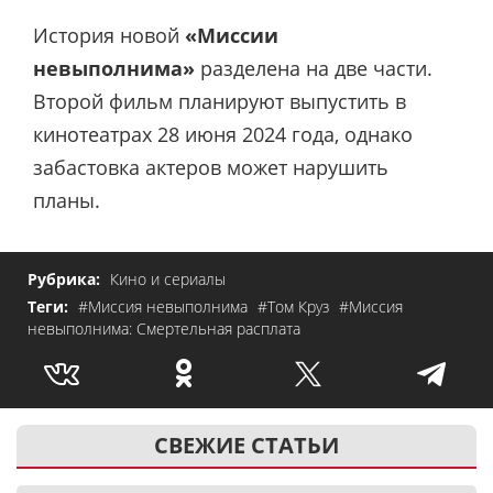
История новой
«Миссии
невыполнима»
разделена на две части.
Второй фильм планируют выпустить в
кинотеатрах 28 июня 2024 года, однако
забастовка актеров может нарушить
планы.
Рубрика:
Кино и сериалы
Теги:
#Миссия невыполнима
#Том Круз
#Миссия
невыполнима: Смертельная расплата
СВЕЖИЕ СТАТЬИ