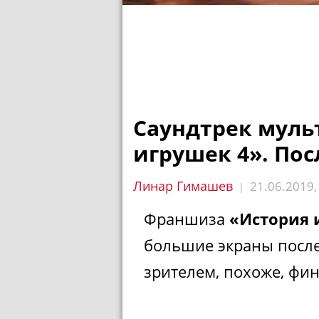
Саундтрек муль
игрушек 4». По
Линар Гимашев
21.06.2019
|
Франшиза
«История
большие экраны после
зрителем, похоже, фи