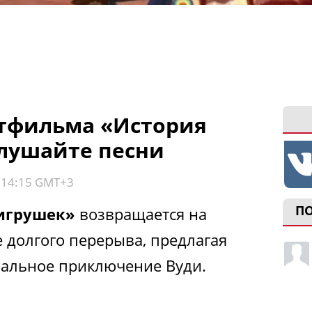
тфильма «История
слушайте песни
, 14:15 GMT+3
П
 игрушек»
возвращается на
 долгого перерыва, предлагая
нальное приключение Вуди.