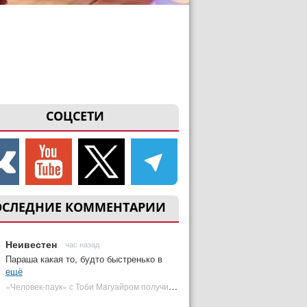
СОЦСЕТИ
ОСЛЕДНИЕ КОММЕНТАРИИ
Неивестен
час назад
Параша какая то, будто быстренько в
ещё
«Человек-паук» с Тоби Магуайром получил новый постер | Plugged In Ru