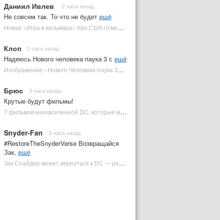
Даниил Ивлев
2 часа назад
Не совсем так. То что не будет
ещё
Новая «Игра в кальмара» про США отменена | Plugged In Ru
Клоп
2 часа назад
Надеюсь Нового человека паука 3 с
ещё
Изображение «Нового Человека-паука 3» подтвердило Зловещую шестерку | Plugged In Ru
Брюс
3 часа назад
Крутые будут фильмы!
7 фильмов киновселенной DC, которые может снять Зак Снайдер | Plugged In Ru
Snyder-Fan
3 часа назад
#RestoreTheSnyderVerse Возвращайся
Зак,
ещё
Зак Снайдер может вернуться к DC — режиссер общался с Warner Bros. (фото) | Plugged In Ru