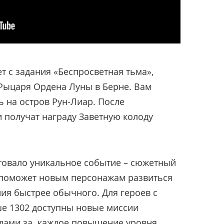
т с задания «Беспросветная тьма»,
Рыцаря Ордена Луны в Берне. Вам
ь на остров Рун-Лиар. После
 получат награду Заветную колоду
ртовало уникальное событие – сюжетный
 поможет новым персонажам развиться
ния быстрее обычного. Для героев с
е 1302 доступны новые миссии
адами за каждое повышение уровня