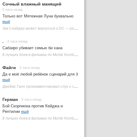
Сочный влажный манящий
2 часа назад
Только вот Мятежная Луна буквально
ещё
Зак Снайдер может вернуться к DC — режиссер общался с Warner Bros. (фото) | Plugged In Ru
.
2 часа назад
Сабзиро убивает семью би хана
8 лучших боев в фильмах по Mortal Kombat: от «Смертельной битвы» до «Мортал Комбат 2» | Plugged In Ru
Файги
2 часа назад
Да е моё любой ребёнок сценарий для 3
ещё
Джеймс Ганн прокомментировал слух о съемках «Бэтмена 3» | Plugged In Ru
Герман
3 часа назад
Бой Скорпиона против Кейджа и
Рептилии
ещё
8 лучших боев в фильмах по Mortal Kombat: от «Смертельной битвы» до «Мортал Комбат 2» | Plugged In Ru