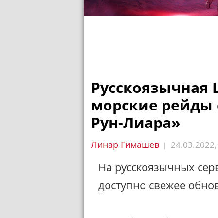
Русскоязычная L
морские рейды 
Рун-Лиара»
Линар Гимашев
24.03.2022
|
На русскоязычных сер
доступно свежее обно