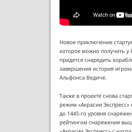
Новое приключение стартуе
которое можно получить у 
придется снарядить корабл
завершения история игроки
Альфонса Ведиче.
Также в проекте снова ста
режим «Акрасии Экспресс»
до 1445-го уровня снаряже
рейтингом снаряжения выш
«Акрасии Экспресс» с нагр