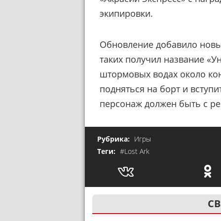
экипировки.
Обновление добавило новые
таких получил название «Ун
штормовых водах около ко
подняться на борт и вступи
персонаж должен быть с ре
Рубрика:
Игры
Теги:
#Lost Ark
СВ