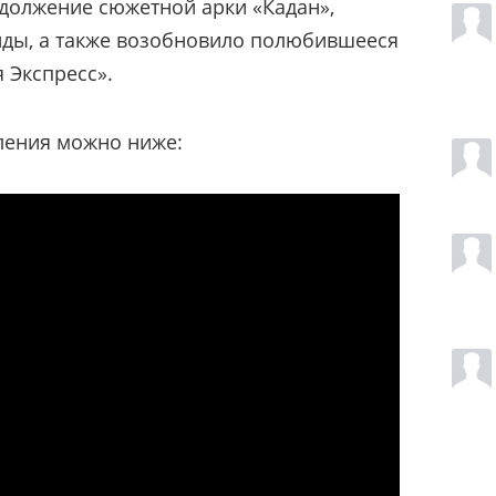
должение сюжетной арки «Кадан»,
йды, а также возобновило полюбившееся
 Экспресс».
ления можно ниже: