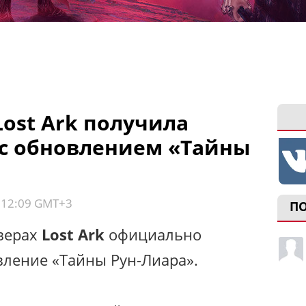
ost Ark получила
с обновлением «Тайны
, 12:09 GMT+3
П
верах
Lost Ark
официально
вление «Тайны Рун-Лиара».