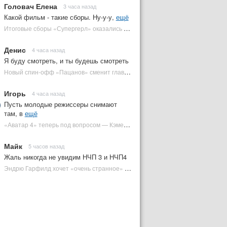
Головач Елена
3 часа назад
Какой фильм - такие сборы. Ну-у-у,
ещё
Итоговые сборы «Супергерл» оказались худшими для DC за два десятилетия | Plugged In Ru
Денис
4 часа назад
Я буду смотреть, и ты будешь смотреть
Новый спин-офф «Пацанов» сменит главного героя | Plugged In Ru
Игорь
4 часа назад
Пусть молодые режиссеры снимают
там, в
ещё
«Аватар 4» теперь под вопросом — Кэмерон решил отойти от продолжения | Plugged In Ru
Майк
5 часов назад
Жаль никогда не увидим НЧП 3 и НЧП4
Эндрю Гарфилд хочет «очень странное» возвращение Человека-паука в MCU | Plugged In Ru