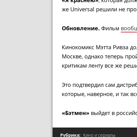
же Universal решили не пр
Обновление.
Фильм
вообщ
Кинокомикс Мэтта Ривза дол
Москве, однако теперь прой
критикам ленту все же реш
Это подтвердил сам дистри
которые, наверное, и так в
«Бэтмен»
выйдет в российс
Рубрика:
Кино и сериалы