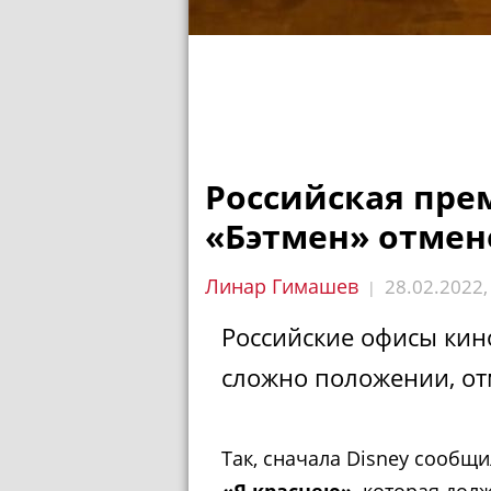
Российская пре
«Бэтмен» отмен
Линар Гимашев
28.02.2022
|
Российские офисы кино
сложно положении, от
Так, сначала Disney сооб
«Я краснею»
, которая дол