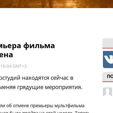
мьера фильма
ена
, 16:04 GMT+3
П
студий находятся сейчас в
меняя грядущие мероприятия.
щили об отмене премьеры мультфильма
жная была пройти на этой неделе. Теперь