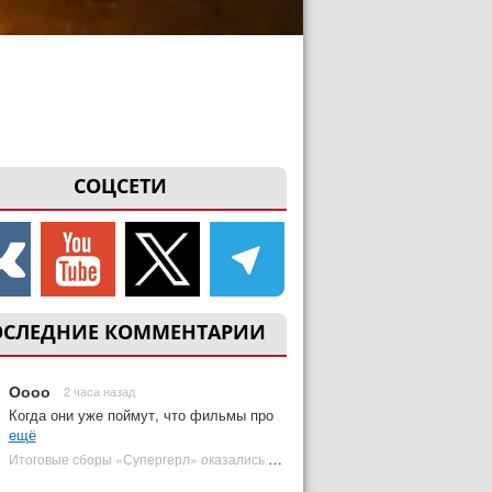
СОЦСЕТИ
ОСЛЕДНИЕ КОММЕНТАРИИ
Оооо
2 часа назад
Когда они уже поймут, что фильмы про
ещё
Итоговые сборы «Супергерл» оказались худшими для DC за два десятилетия | Plugged In Ru