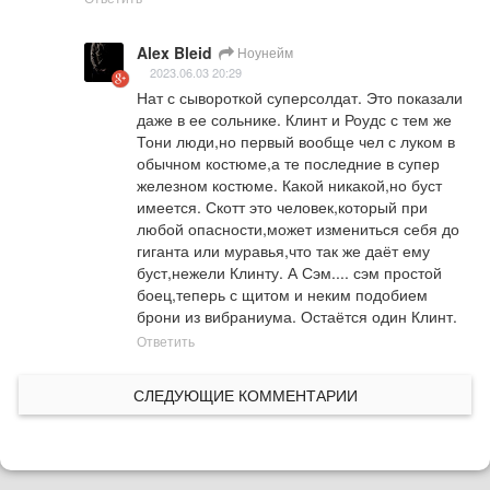
Alex Bleid
Ноунейм
2023.06.03 20:29
Нат с сывороткой суперсолдат. Это показали 
даже в ее сольнике. Клинт и Роудс с тем же 
Тони люди,но первый вообще чел с луком в 
обычном костюме,а те последние в супер 
железном костюме. Какой никакой,но буст 
имеется. Скотт это человек,который при 
любой опасности,может измениться себя до 
гиганта или муравья,что так же даёт ему 
буст,нежели Клинту. А Сэм.... сэм простой 
боец,теперь с щитом и неким подобием 
брони из вибраниума. Остаётся один Клинт.
Ответить
СЛЕДУЮЩИЕ КОММЕНТАРИИ