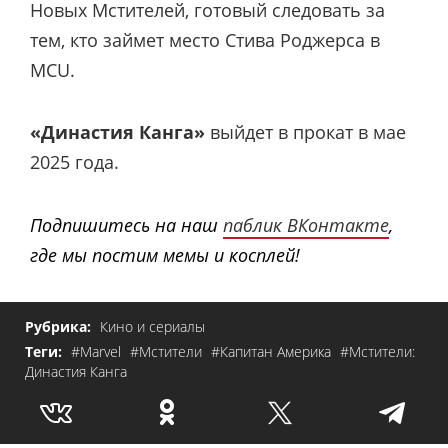
Новых Мстителей, готовый следовать за
тем, кто займет место Стива Роджерса в
MCU.
«Династия Канга»
выйдет в прокат в мае
2025 года.
Подпишитесь на наш
паблик ВКонтакте
,
где мы постим мемы и косплей!
Рубрика:
Кино и сериалы
Теги:
#Marvel
#Мстители
#Капитан Америка
#Мстители:
Династия Канга