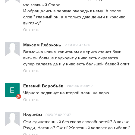
что главный Старк. 

И обращались в первую очередь к нему. А после 
слов " главный он, а я только даю деньги и красиво 
выгляжу"
Ответить
Максим Рябоконь
2023.06.04 14:36
Вазможна новим капитанам америка станет баки 
вить он больше падходит у ниво есть сираватка 
супер салдата да и у ниво есть бальшой баевой опит
Ответить
Евгений Воробьёв
2023.06.03 05:12
Чёрного подвинут на второй план, не верю
Ответить
Ноунейм
2023.06.02 20:37
Сэм единственный без сверх способностей? А как же 
Роуди, Наташа? Скот? Железный человек до гибели?
Ответить