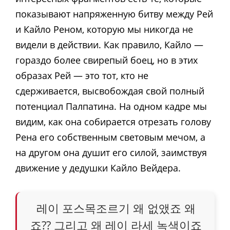
показывают напряженную битву между Рей
и Кайло Реном, которую мы никогда не
видели в действии. Как правило, Кайло —
гораздо более свирепый боец, но в этих
образах Рей — это тот, кто не
сдерживается, высвобождая свой полный
потенциал Палпатина. На одном кадре мы
видим, как она собирается отрезать голову
Рена его собственным световым мечом, а
на другом она душит его силой, заимствуя
движение у дедушки Кайло Вейдера.
레이 포스목조르기 왜 없앴죠 왜
죠?? 그리고 왜 레이 라세 녹색이죠