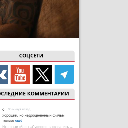
СОЦСЕТИ
ОСЛЕДНИЕ КОММЕНТАРИИ
с
35 минут назад
хороший, но недооценённый фильм
только
ещё
Итоговые сборы «Супергерл» оказались худшими для DC за два десятилетия | Plugged In Ru