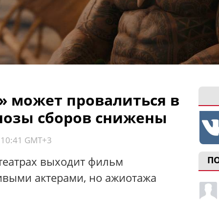
 может провалиться в
нозы сборов снижены
, 10:41 GMT+3
отеатрах выходит фильм
П
живыми актерами, но ажиотажа