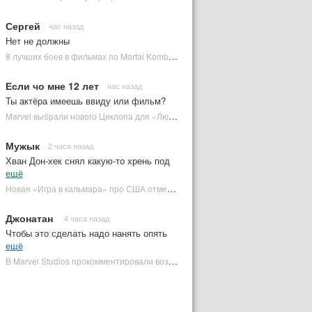
Сергей
час назад
Нет не должны
8 лучших боев в фильмах по Mortal Kombat: от «Смертельной битвы» до «Мортал Комбат 2» | Plugged In Ru
Если чо мне 12 лет
час назад
Ты актёра имеешь ввиду или фильм?
Marvel выбрали нового Циклопа для «Людей Икс» | Plugged In Ru
Мужык
2 часа назад
Хван Дон-хек снял какую-то хрень под
ещё
Новая «Игра в кальмара» про США отменена | Plugged In Ru
Джонатан
4 часа назад
Чтобы это сделать надо нанять опять
ещё
В Marvel Studios прокомментировали возвращение Канга на экраны | Plugged In Ru