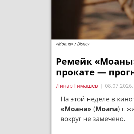
«Моана» / Disney
Ремейк «Моаны»
прокате — прог
Линар Гимашев
08.07.2026
|
На этой неделе в кин
«Моана»
(
Moana
) с 
вокруг не замечено.