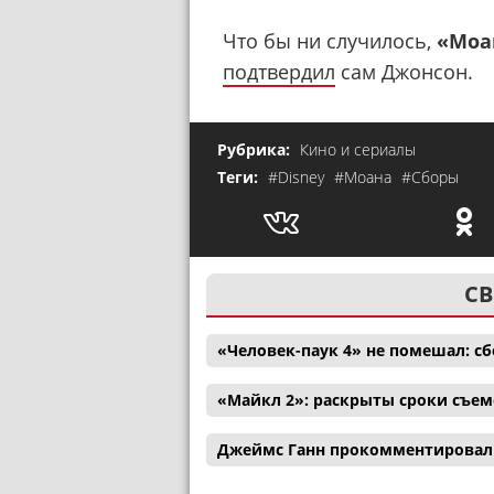
Что бы ни случилось,
«Моа
подтвердил
сам Джонсон.
Рубрика:
Кино и сериалы
Теги:
#Disney
#Моана
#Сборы
СВ
«Человек-паук 4» не помешал: с
«Майкл 2»: раскрыты сроки съем
Джеймс Ганн прокомментировал 