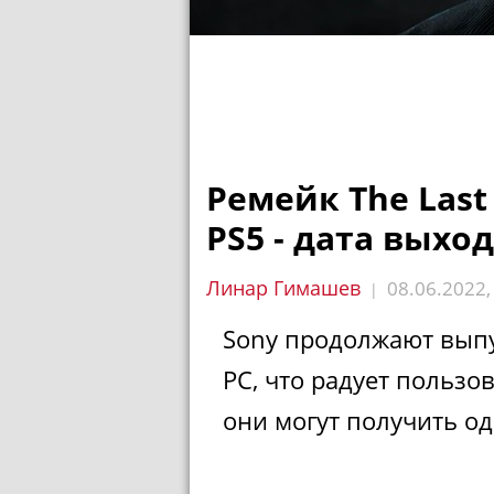
Ремейк The Last
PS5 - дата выхо
Линар Гимашев
08.06.2022
|
Sony продолжают выпус
PC, что радует пользо
они могут получить од