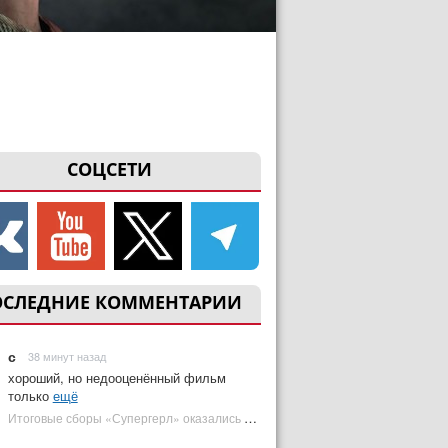
СОЦСЕТИ
ОСЛЕДНИЕ КОММЕНТАРИИ
с
38 минут назад
хороший, но недооценённый фильм
только
ещё
Итоговые сборы «Супергерл» оказались худшими для DC за два десятилетия | Plugged In Ru