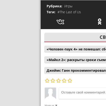
Рубрика:
Игры
Теги:
#The Last of Us
СВ
«Человек-паук 4» не помешал: с
«Майкл 2»: раскрыты сроки съем
Джеймс Ганн прокомментировал 
Новые