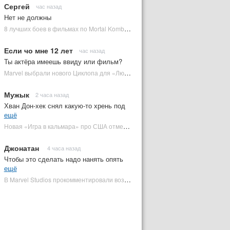
Сергей
час назад
Нет не должны
8 лучших боев в фильмах по Mortal Kombat: от «Смертельной битвы» до «Мортал Комбат 2» | Plugged In Ru
Если чо мне 12 лет
час назад
Ты актёра имеешь ввиду или фильм?
Marvel выбрали нового Циклопа для «Людей Икс» | Plugged In Ru
Мужык
2 часа назад
Хван Дон-хек снял какую-то хрень под
ещё
Новая «Игра в кальмара» про США отменена | Plugged In Ru
Джонатан
4 часа назад
Чтобы это сделать надо нанять опять
ещё
В Marvel Studios прокомментировали возвращение Канга на экраны | Plugged In Ru