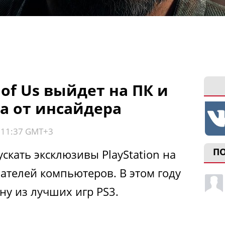
 of Us выйдет на ПК и
да от инсайдера
, 11:37 GMT+3
П
кать эксклюзивы PlayStation на
вателей компьютеров. В этом году
ну из лучших игр PS3.