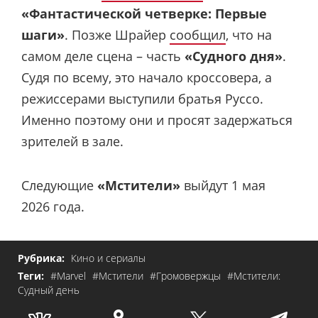
«Фантастической четверке: Первые
шаги»
. Позже Шрайер
сообщил
, что на
самом деле сцена – часть
«Судного дня»
.
Судя по всему, это начало кроссовера, а
режиссерами выступили братья Руссо.
Именно поэтому они и просят задержаться
зрителей в зале.
Следующие
«Мстители»
выйдут 1 мая
2026 года.
Рубрика:
Кино и сериалы
Теги:
#Marvel
#Мстители
#Громовержцы
#Мстители:
Судный день