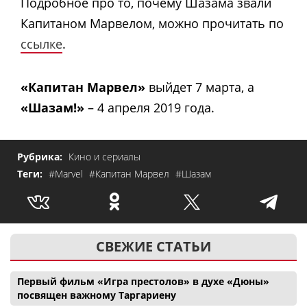
Подробное про то, почему Шазама звали
Капитаном Марвелом, можно прочитать по
ссылке
.
«Капитан Марвел»
выйдет 7 марта, а
«Шазам!»
– 4 апреля 2019 года.
Рубрика:
Кино и сериалы
Теги:
#Marvel
#Капитан Марвел
#Шазам
СВЕЖИЕ СТАТЬИ
Первый фильм «Игра престолов» в духе «Дюны»
посвящен важному Таргариену