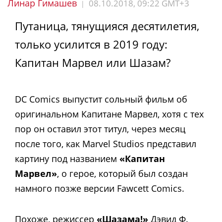
Линар Гимашев
08.10.2018, 09:22 GMT+3
|
Путаница, тянущияся десятилетия,
только усилится в 2019 году:
Капитан Марвел или Шазам?
DC Comics выпустит сольный фильм об
оригинальном Капитане Марвел, хотя с тех
пор он оставил этот титул, через месяц
после того, как Marvel Studios представил
картину под названием
«Капитан
Марвел»
, о герое, который был создан
намного позже версии Fawcett Comics.
Похоже, режиссер
«Шазама!»
Дэвид Ф.