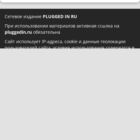
Сетевое издание
PLUGGED IN RU
При использовании материалов активная ссылка на
pluggedin.ru
обязательна
Сайт использует IP-адреса, cookie и данные геолокации
пользователей сайта, условия использования содержатся в
Политике конфиденциальности
и
Пользовательском
соглашении
Социальные сети:
О нас
Карта сайта
Реклама