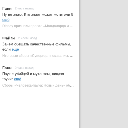
Ганн
2 часа назад
Ну не знаю. Кто знает может мстители 5
ещё
Disney признали провал «Мандалорца и Грогу» и еще одной новинки | Plugged In Ru
Файги
2 часа назад
Зачем обещать качественные фильмы,
если
ещё
Итоговые сборы «Супергерл» оказались худшими для DC за два десятилетия | Plugged In Ru
Ганн
2 часа назад
Паук с убийцей и мутантом, ниндзя
"руки"
ещё
Сборы «Человека-паука: Новый день» обошли самый кассовый фильм DC | Plugged In Ru