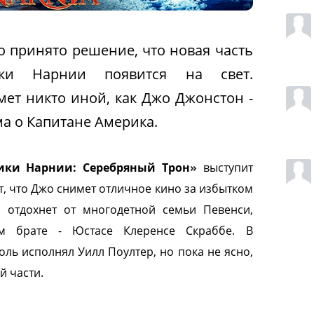
о принято решение, что новая часть
ки Нарнии появится на свет.
мет никто иной, как Джо Джонстон -
ма о Капитане Америка.
ики Нарнии: Серебряный Трон
»
выступит
т, что Джо снимет отличное кино за избытком
 отдохнет от многодетной семьи Певенси,
м брате - Юстасе Клеренсе Скраббе. В
оль исполнял Уилл Поултер, но пока не ясно,
й части.