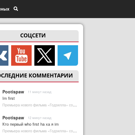
нных
СОЦСЕТИ
ОСЛЕДНИЕ КОММЕНТАРИИ
Pootispaw
11 минут назад
Im first
Премьера нового фильма «Годзилла» состоится за месяц до выхода — студия уверена в качестве | Plugged In Ru
Pootispaw
12 минут назад
Кто первый who first ha ха я im
Премьера нового фильма «Годзилла» состоится за месяц до выхода — студия уверена в качестве | Plugged In Ru