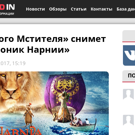
Новости
Обзоры
Статьи
Контакты
База да
ого Мстителя» снимет
роник Нарнии»
2017, 15:19
П