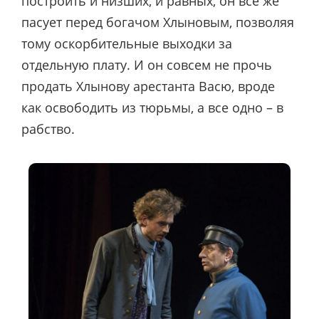
построить и низших, и равных, он все же
пасует перед богачом Хлыновым, позволяя
тому оскорбительные выходки за
отдельную плату. И он совсем не прочь
продать Хлынову арестанта Васю, вроде
как освободить из тюрьмы, а все одно – в
рабство.