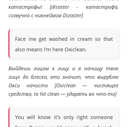
катастрофы! [disaster - катастрофа,
созвучно с никнеймом Dizaster]
Face me get washed in cream so that
also means I’m here Oxiclean.
Выйдешь лицом к лицу и я начищу твое
лицо до блеска, это значит, что вырублю
Окси начисто [Oxiclean — чистящее
средство, to hit clean — ударять во что-то]
You will know it's only right someone