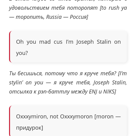
удовольствием тебя поторопят [to rush ya
— торопить, Russia — Россия]
Oh you mad cus I’m Joseph Stalin on
you?
Ты бесишься, потому что я круче тебя? [I’m
stylin’ on you — я круче тебя, Joseph Stalin,
отсылка к рэп-баттлу между ENJ и NIKS]
Oxxxymiron, not Oxxxymoron [moron —
придурок]