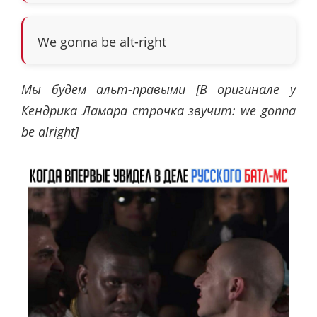
We gonna be alt-right
Мы будем альт-правыми [В оригинале у
Кендрика Ламара строчка звучит: we gonna
be alright]