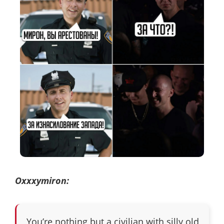
Oxxxymiron:
You’re nothing but a civilian with silly old