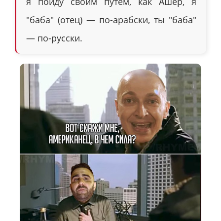
я пойду своим путём, как Ашер, я
"баба" (отец) — по-арабски, ты "баба"
— по-русски.