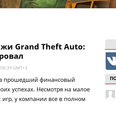
и Grand Theft Auto:
провал
, 08:39 GMT+3
П
 за прошедший финансовый
своих успехах. Несмотря на малое
игр, у компании все в полном