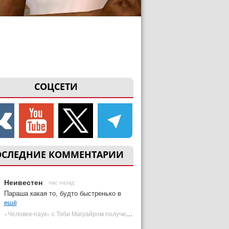
СОЦСЕТИ
ОСЛЕДНИЕ КОММЕНТАРИИ
Неивестен
час назад
Параша какая то, будто быстренько в
ещё
«Человек-паук» с Тоби Магуайром получил новый постер | Plugged In Ru