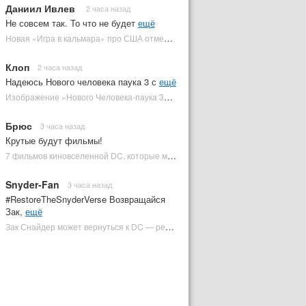
Даниил Ивлев
2 часа назад
Не совсем так. То что не будет
ещё
Новая «Игра в кальмара» про США отменена | Plugged In Ru
Клоп
2 часа назад
Надеюсь Нового человека паука 3 с
ещё
Изображение «Нового Человека-паука 3» подтвердило Зловещую шестерку | Plugged In Ru
Брюс
3 часа назад
Крутые будут фильмы!
7 фильмов киновселенной DC, которые может снять Зак Снайдер | Plugged In Ru
Snyder-Fan
3 часа назад
#RestoreTheSnyderVerse Возвращайся
Зак,
ещё
Зак Снайдер может вернуться к DC — режиссер общался с Warner Bros. (фото) | Plugged In Ru