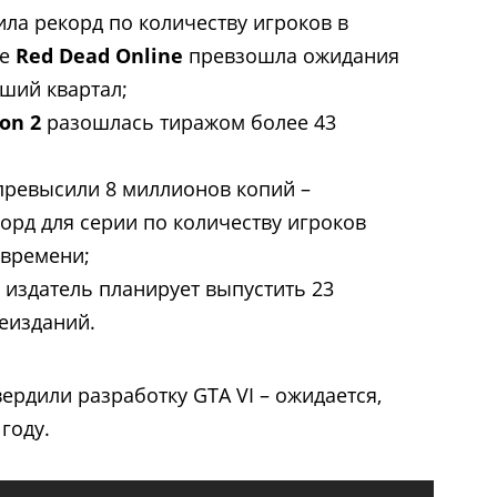
ла рекорд по количеству игроков в
же
Red Dead Online
превзошла ожидания
ший квартал;
on 2
разошлась тиражом более 43
превысили 8 миллионов копий –
корд для серии по количеству игроков
 времени;
 издатель планирует выпустить 23
реизданий.
ердили разработку GTA VI – ожидается,
году.