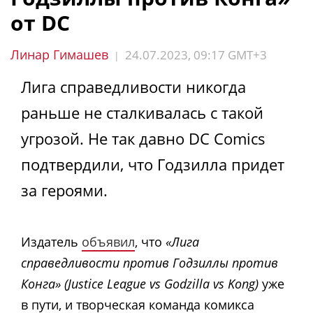
от DC
Линар Гимашев
24.07.2023, 09:17 GMT+3
|
Лига справедливости никогда
раньше не сталкивалась с такой
угрозой. Не так давно DC Comics
подтвердили, что Годзилла придет
за героями.
Издатель
объявил
, что
«Лига
справедливости против Годзиллы против
Конга» (Justice League vs Godzilla vs Kong)
уже
в пути, и творческая команда комикса