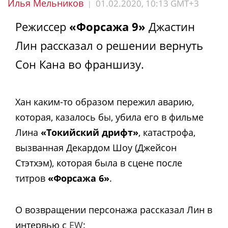
Илья Мельников
01.02.2020, 10:13 GMT+3
|
Режиссер
«Форсажа 9»
Джастин
Лин рассказал о решении вернуть
Сон Кана во франшизу.
Хан каким-то образом пережил аварию,
которая, казалось бы, убила его в фильме
Лина
«Токийский дрифт»
, катастрофа,
вызванная Декардом Шоу (Джейсон
Стэтхэм), которая была в сцене после
титров
«Форсажа 6»
.
О возвращении персонажа рассказал Лин в
интервью с
EW
: