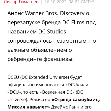
Линар Гимашев
26.10.2022, 08:22 GMT+3
|
Анонс Warner Bros. Discovery о
перезапуске бренда DC Films под
названием DC Studios
сопровождалось незаметным, но
важным объявлением о
ребрендинге франшизы.
DCEU (DC Extended Unvierse) будет
официально именоваться «DCU» или
«DCU», то есть «Вселенная DC» (DC
Universe). Режиссер
«Отряда самоубийц:
Миссия навылет»
Джеймс Ганн и его