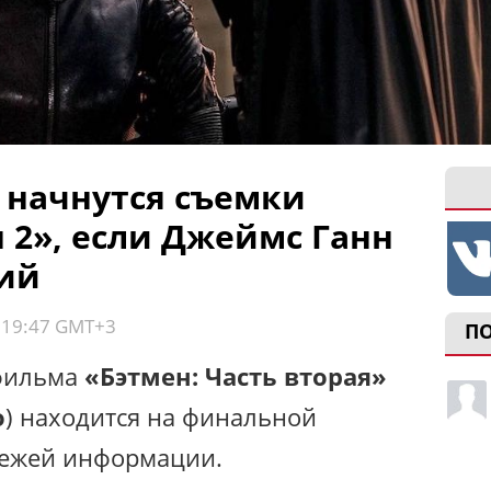
а начнутся съемки
 2», если Джеймс Ганн
ий
, 19:47 GMT+3
П
 фильма
«Бэтмен: Часть вторая»
o
) находится на финальной
свежей информации.