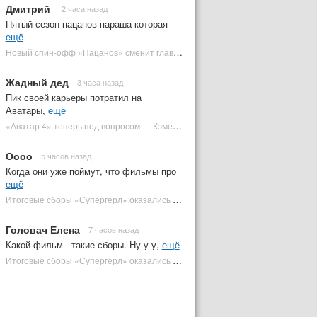
Дмитрий
2 часа назад
Пятый сезон пацанов параша которая
ещё
Новый спин-офф «Пацанов» сменит главного героя | Plugged In Ru
Жадный дед
3 часа назад
Пик своей карьеры потратил на
Аватары,
ещё
«Аватар 4» теперь под вопросом — Кэмерон решил отойти от продолжения | Plugged In Ru
Оооо
5 часов назад
Когда они уже поймут, что фильмы про
ещё
Итоговые сборы «Супергерл» оказались худшими для DC за два десятилетия | Plugged In Ru
Головач Елена
7 часов назад
Какой фильм - такие сборы. Ну-у-у,
ещё
Итоговые сборы «Супергерл» оказались худшими для DC за два десятилетия | Plugged In Ru