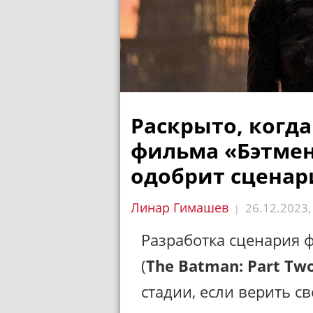
Раскрыто, когд
фильма «Бэтмен
одобрит сценар
Линар Гимашев
26.12.2023
|
Разработка сценария
(
The Batman: Part Tw
стадии, если верить 