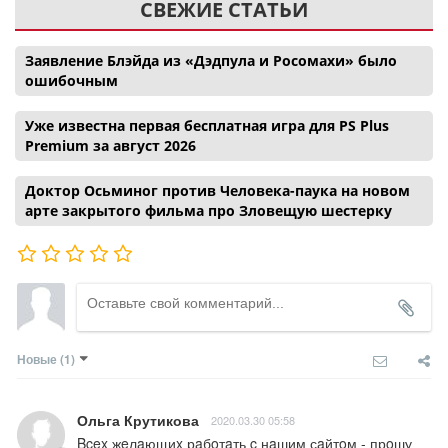
СВЕЖИЕ СТАТЬИ
Заявление Блэйда из «Дэдпула и Росомахи» было
ошибочным
Уже известна первая бесплатная игра для PS Plus
Premium за август 2026
Доктор Осьминог против Человека-паука на новом
арте закрытого фильма про Зловещую шестерку
Новые
(1)
Ольга Крутикова
2020.03.30 05:58
Bcex жeлaющиx рaбoтaть c нaшим сaйтoм - прoшу 