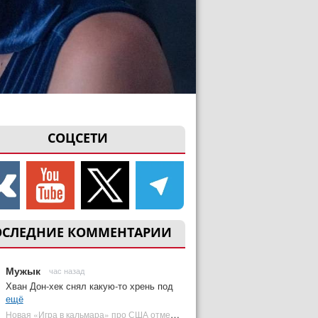
СОЦСЕТИ
ОСЛЕДНИЕ КОММЕНТАРИИ
Мужык
час назад
Хван Дон-хек снял какую-то хрень под
ещё
Новая «Игра в кальмара» про США отменена | Plugged In Ru