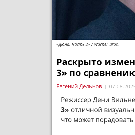
«Дюна: Часть 2» / Warner Bros.
Раскрыто измен
3» по сравнени
Евгений Дельнов
07.08.202
|
Режиссер Дени Вильн
3»
отличной визуально
что может порадовать