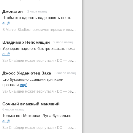
Джонатан
2 часа назад
Чтобы это сделать надо нанять опять
ещё
В Marvel Studios прокомментировали возвращение Канга на экраны | Plugged In Ru
Владимир Непомящий
2 часа назад
Уорнерам надо его быстро хватать пока
ещё
Зак Снайдер может вернуться к DC — режиссер общался с Warner Bros. (фото) | Plugged In Ru
Джосс Уидан отец Зака
6 часов назад
Его буквально ссаными тряпками
прогнали
ещё
Зак Снайдер может вернуться к DC — режиссер общался с Warner Bros. (фото) | Plugged In Ru
Сочный влажный манящий
6 часов назад
Только вот Мятежная Луна буквально
ещё
Зак Снайдер может вернуться к DC — режиссер общался с Warner Bros. (фото) | Plugged In Ru