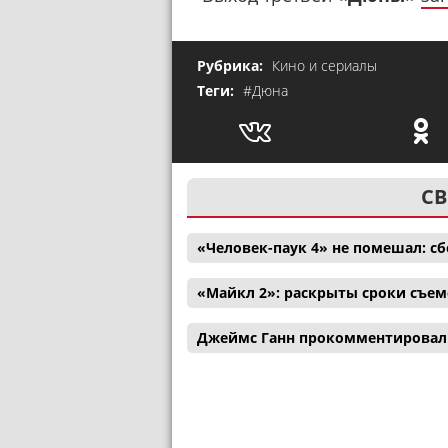
Рубрика:
Кино и сериалы
Теги:
#Дюна
СВ
«Человек-паук 4» не помешал: с
«Майкл 2»: раскрыты сроки съем
Джеймс Ганн прокомментировал 