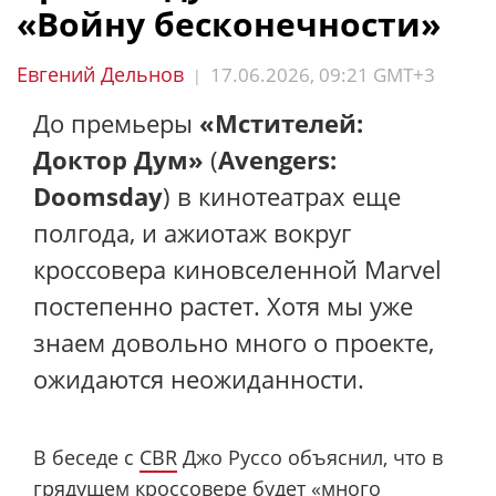
«Войну бесконечности»
Евгений Дельнов
17.06.2026, 09:21 GMT+3
|
До премьеры
«Мстителей:
Доктор Дум»
(
Avengers:
Doomsday
) в кинотеатрах еще
полгода, и ажиотаж вокруг
кроссовера киновселенной Marvel
постепенно растет. Хотя мы уже
знаем довольно много о проекте,
ожидаются неожиданности.
В беседе с
CBR
Джо Руссо объяснил, что в
грядущем кроссовере будет «много