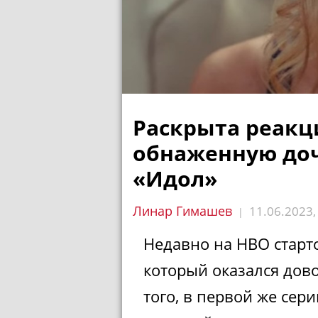
Раскрыта реакц
обнаженную доч
«Идол»
Линар Гимашев
11.06.2023
|
Недавно на HBO старт
который оказался дов
того, в первой же сер