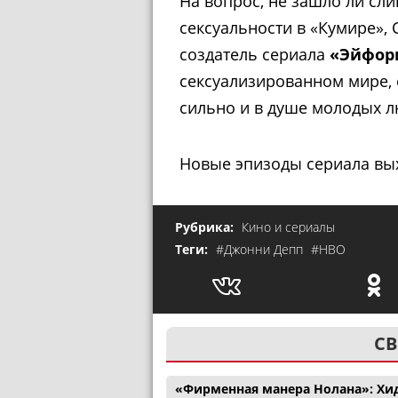
На вопрос, не зашло ли сл
сексуальности в «Кумире»,
создатель сериала
«Эйфор
сексуализированном мире,
сильно и в душе молодых л
Новые эпизоды сериала вы
Рубрика:
Кино и сериалы
Теги:
#Джонни Депп
#HBO
СВ
«Фирменная манера Нолана»: Хи