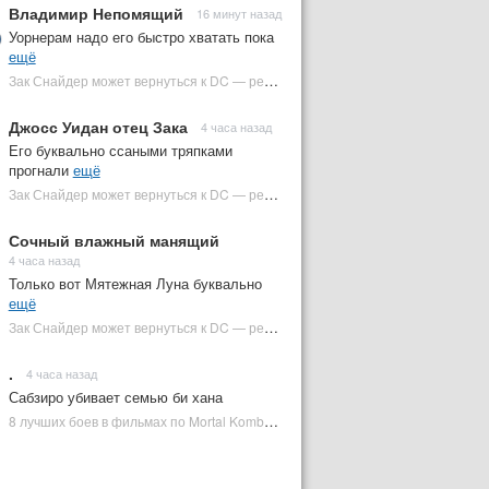
Владимир Непомящий
16 минут назад
Уорнерам надо его быстро хватать пока
ещё
Зак Снайдер может вернуться к DC — режиссер общался с Warner Bros. (фото) | Plugged In Ru
Джосс Уидан отец Зака
4 часа назад
Его буквально ссаными тряпками
прогнали
ещё
Зак Снайдер может вернуться к DC — режиссер общался с Warner Bros. (фото) | Plugged In Ru
Сочный влажный манящий
4 часа назад
Только вот Мятежная Луна буквально
ещё
Зак Снайдер может вернуться к DC — режиссер общался с Warner Bros. (фото) | Plugged In Ru
.
4 часа назад
Сабзиро убивает семью би хана
8 лучших боев в фильмах по Mortal Kombat: от «Смертельной битвы» до «Мортал Комбат 2» | Plugged In Ru