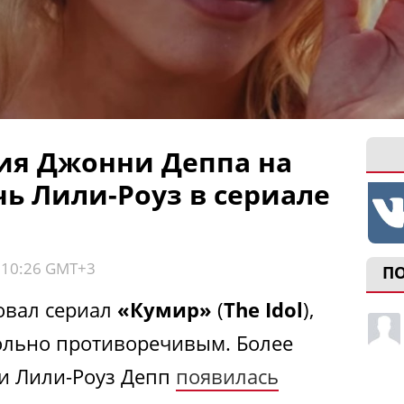
ия Джонни Деппа на
ь Лили-Роуз в сериале
, 10:26 GMT+3
П
овал сериал
«Кумир»
(
The Idol
),
ольно противоречивым. Более
ии Лили-Роуз Депп
появилась