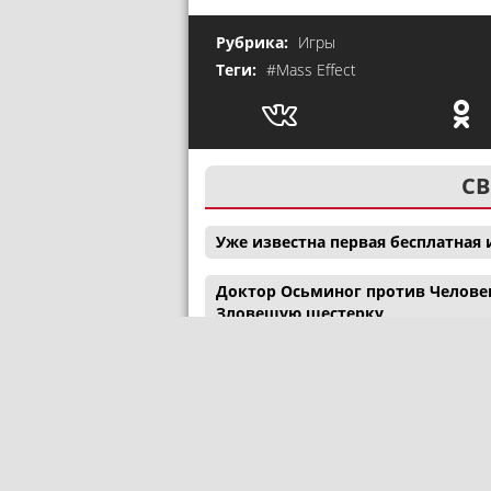
Рубрика:
Игры
Теги:
#Mass Effect
СВ
Уже известна первая бесплатная и
Доктор Осьминог против Человек
Зловещую шестерку
«Звездные войны» навсегда пер
Сетевое издание
PLUGGED IN RU