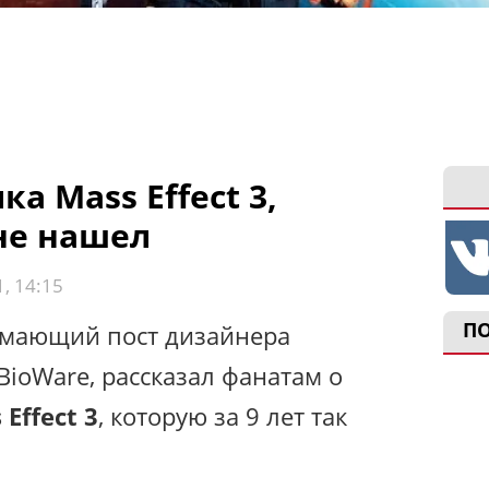
а Mass Effect 3,
не нашел
, 14:15
П
имающий пост дизайнера
BioWare, рассказал фанатам о
 Effect 3
, которую за 9 лет так