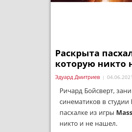
Раскрыта пасхалк
которую никто 
Эдуард Дмитриев
04.06.2021
|
Ричард Бойсверт, зан
синематиков в студии 
пасхалке из игры
Mass
никто и не нашел.