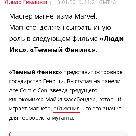
Линар Гимашев
13.01.2019, 11:24 GMT+3
|
Мастер магнетизма Marvel,
Магнето, должен сыграть иную
роль в следующем фильме
«Люди
Икс»
,
«Темный Феникс»
.
«Темный Феникс»
представит островное
госудирство Геноши. Выступая на панели
Ace Comic Con, звезда грядущего
кинокомикса Майкл Фассбендер, который
играет Магнето,
объяснил
, что это значит
для террориста-мутанта.