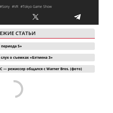
#Sony
#VR
#Tokyo Game Show
ЕЖИЕ СТАТЬИ
 периода 5»
лух о съемках «Бэтмена 3»
C — режиссер общался с Warner Bros. (фото)