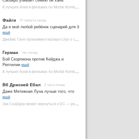
8 лучших боев в фильмах по Mortal Kombat: от «Смертельной битвы» до «Мортал Комбат 2» | Plugged In Ru
Файги
31 минута назад
Да е моё любой ребёнок сценарий для 3
ещё
Джеймс Ганн прокомментировал слух о съемках «Бэтмена 3» | Plugged In Ru
Герман
час назад
Бой Скорпиона против Кейджа и
Рептилии
ещё
8 лучших боев в фильмах по Mortal Kombat: от «Смертельной битвы» до «Мортал Комбат 2» | Plugged In Ru
Вб Дрисней Ебал
2 часа назад
Даже Мятежная Луна лучше того, что
ещё
Зак Снайдер может вернуться к DC — режиссер общался с Warner Bros. (фото) | Plugged In Ru