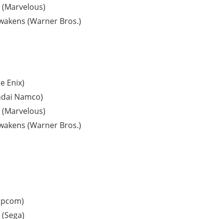
r (Marvelous)
wakens (Warner Bros.)
e Enix)
ndai Namco)
r (Marvelous)
wakens (Warner Bros.)
Capcom)
 (Sega)