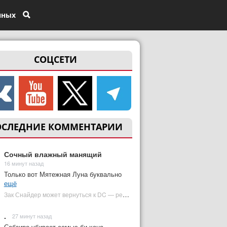
нных
СОЦСЕТИ
ОСЛЕДНИЕ КОММЕНТАРИИ
Сочный влажный манящий
16 минут назад
Только вот Мятежная Луна буквально
ещё
Зак Снайдер может вернуться к DC — режиссер общался с Warner Bros. (фото) | Plugged In Ru
.
27 минут назад
Сабзиро убивает семью би хана