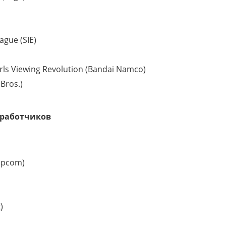
gue (SIE)
irls Viewing Revolution (Bandai Namco)
Bros.)
зработчиков
Capcom)
)