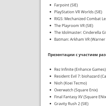
Farpoint (SIE)
PlayStation VR Worlds (SIE)
RIGS: Mechanized Combat Lea
The Playroom VR (SIE)
The Idolmaster: Cinderella G
Batman: Arkham VR (Warner 
Презентации с участием ра
Rez Infinite (Enhance Games)
Resident Evil 7: biohazard (
Nioh (Koei Tecmo)
Overwatch (Square Enix)
Final Fantasy XV (Square ENix
Gravity Rush 2 (SIE)