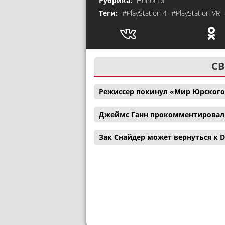
Рубрика:
Новости
Теги:
#PlayStation 4
#PlayStation VR
СВ
Режиссер покинул «Мир Юрского
Джеймс Ганн прокомментировал с
Зак Снайдер может вернуться к D