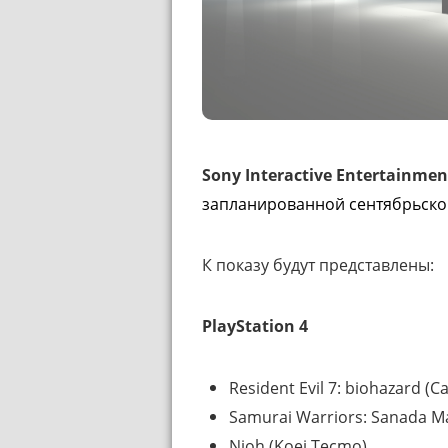
Sony Interactive Entertainmen
запланированной сентябрьско
К показу будут представлены:
PlayStation 4
Resident Evil 7: biohazard (
Samurai Warriors: Sanada M
Nioh (Koei Tecmo)