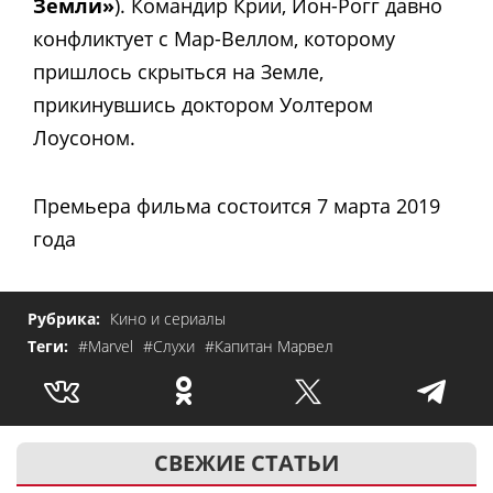
Земли»
). Командир Крии, Йон-Рогг давно
конфликтует с Мар-Веллом, которому
пришлось скрыться на Земле,
прикинувшись доктором Уолтером
Лоусоном.
Премьера фильма состоится 7 марта 2019
года
Рубрика:
Кино и сериалы
Теги:
#Marvel
#Слухи
#Капитан Марвел
СВЕЖИЕ СТАТЬИ