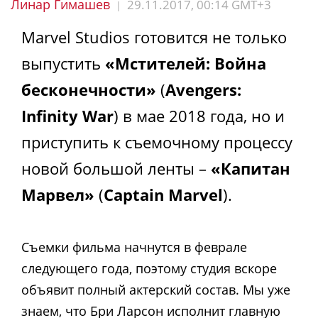
Линар Гимашев
29.11.2017, 00:14 GMT+3
|
Marvel Studios готовится не только
выпустить
«Мстителей: Война
бесконечности»
(
Avengers:
Infinity War
) в мае 2018 года, но и
приступить к съемочному процессу
новой большой ленты –
«Капитан
Марвел»
(
Captain Marvel
).
Съемки фильма начнутся в феврале
следующего года, поэтому студия вскоре
объявит полный актерский состав. Мы уже
знаем, что Бри Ларсон исполнит главную