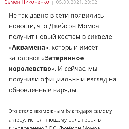
Семен Никоненко
05.09.2021, 20:02
|
Не так давно в сети появились
новости, что Джейсон Момоа
получит новый костюм в сиквеле
«
Аквамена
», который имеет
заголовок «
Затерянное
королевство
». И сейчас, мы
получили официальный взгляд на
обновлённые наряды.
Это стало возможным благодаря самому
актёру, исполняющему роль героя в
киновселенной DC. Джейсон Момоа