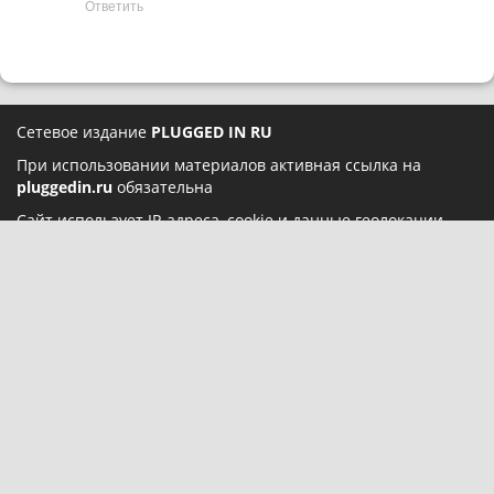
Ответить
Сетевое издание
PLUGGED IN RU
При использовании материалов активная ссылка на
pluggedin.ru
обязательна
Сайт использует IP-адреса, cookie и данные геолокации
пользователей сайта, условия использования содержатся в
Политике конфиденциальности
и
Пользовательском
соглашении
Социальные сети:
О нас
Карта сайта
Реклама