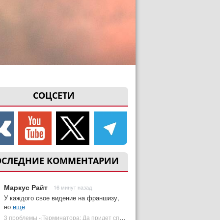
СОЦСЕТИ
ОСЛЕДНИЕ КОММЕНТАРИИ
Маркус Райт
16 минут назад
У каждого свое видение на франшизу,
но
ещё
3 проблемы «Терминатора: Да придет спаситель», которые испортили фильм | Plugged In Ru