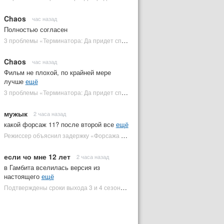
Chaos
час назад
Полностью согласен
3 проблемы «Терминатора: Да придет спаситель», которые испортили фильм | Plugged In Ru
Chaos
час назад
Фильм не плохой, по крайней мере
лучше
ещё
3 проблемы «Терминатора: Да придет спаситель», которые испортили фильм | Plugged In Ru
мужык
2 часа назад
какой форсаж 11? после второй все
ещё
Режиссер объяснил задержку «Форсажа 11» | Plugged In Ru
если чо мне 12 лет
2 часа назад
в Гамбита вселилась версия из
настоящего
ещё
Подтверждены сроки выхода 3 и 4 сезонов «Людей Икс '97» | Plugged In Ru