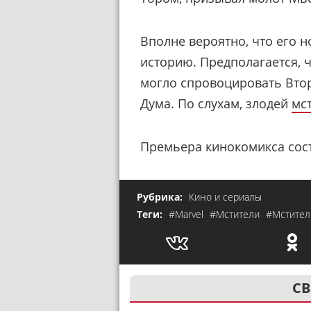
Вполне вероятно, что его н
историю. Предполагается, ч
могло спровоцировать Вто
Дума. По слухам, злодей
мс
Премьера кинокомикса сост
Рубрика:
Кино и сериалы
Теги:
#Marvel
#Мстители
#Мстител
СВ