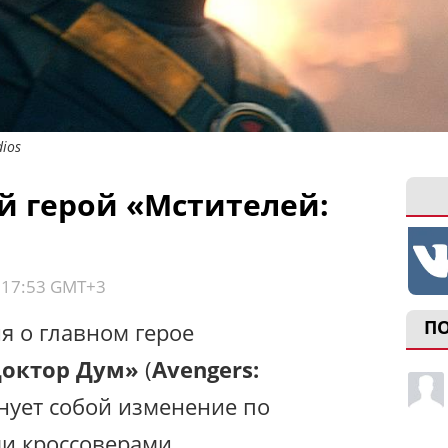
ios
й герой «Мстителей:
, 17:53 GMT+3
П
 о главном герое
Доктор Дум»
(
Avengers:
енует собой изменение по
и кроссоверами.