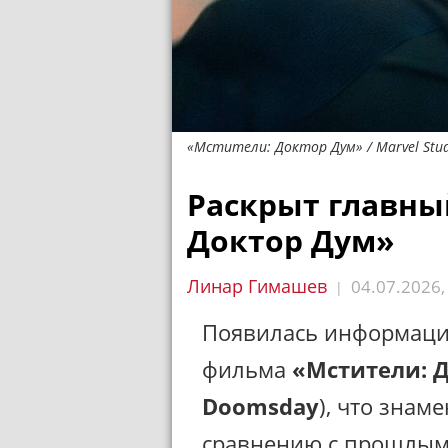
«Мстители: Доктор Дум» / Marvel Stud
Раскрыт главны
Доктор Дум»
Линар Гимашев
04.07.2026
|
Появилась информация
фильма
«Мстители: 
Doomsday
), что знам
сравнению с прошлым