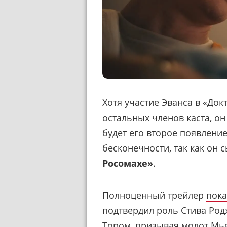
Хотя участие Эванса в «До
остальных членов каста, он
будет его второе появлени
бесконечности, так как он
Росомахе»
.
Полноценный трейлер
пока
подтвердил роль Стива Род
Тором, призывая молот Мь