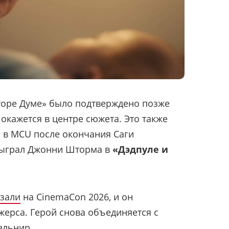
кторе Думе» было подтверждено позже
 окажется в центре сюжета. Это также
е в MCU после окончания Саги
 сыграл Джонни Шторма в
«Дэдпуле и
зали
на CinemaCon 2026, и он
жерса. Герой снова объединяется с
ельнир.