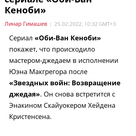
Кеноби»
Линар Гимашев
25.02.2022, 10:32 GMT+3
|
Сериал
«Оби-Ван Кеноби»
покажет, что происходило
мастером-джедаем в исполнении
Юэна Макгрегора после
«Звездных войн: Возвращение
джедая»
. Он снова встретится с
Энакином Скайуокером Хейдена
Кристенсена.