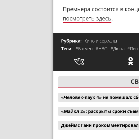
Премьера состоится в конце
посмотреть здесь
.
Рубрика:
Кино и сериалы
Теги:
#Бэтмен
#HBO
#Дюна
#Пин
СВ
«Человек-паук 4» не помешал: с
«Майкл 2»: раскрыты сроки съем
Джеймс Ганн прокомментировал 