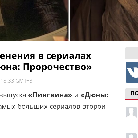
нения в сериалах
юна: Пророчество»
, 18:33 GMT+3
П
 выпуска
«Пингвина»
и
«Дюны:
 самых больших сериалов второй