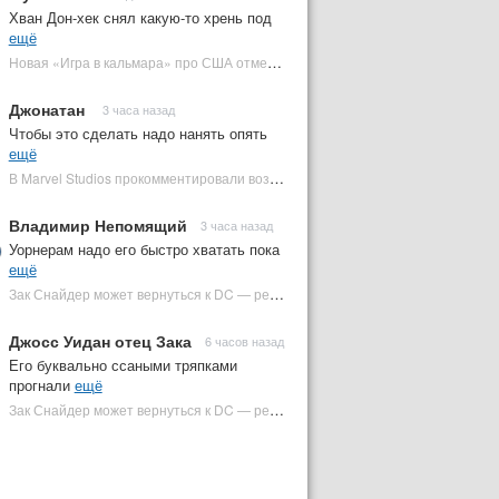
Хван Дон-хек снял какую-то хрень под
ещё
Новая «Игра в кальмара» про США отменена | Plugged In Ru
Джонатан
3 часа назад
Чтобы это сделать надо нанять опять
ещё
В Marvel Studios прокомментировали возвращение Канга на экраны | Plugged In Ru
Владимир Непомящий
3 часа назад
Уорнерам надо его быстро хватать пока
ещё
Зак Снайдер может вернуться к DC — режиссер общался с Warner Bros. (фото) | Plugged In Ru
Джосс Уидан отец Зака
6 часов назад
Его буквально ссаными тряпками
прогнали
ещё
Зак Снайдер может вернуться к DC — режиссер общался с Warner Bros. (фото) | Plugged In Ru