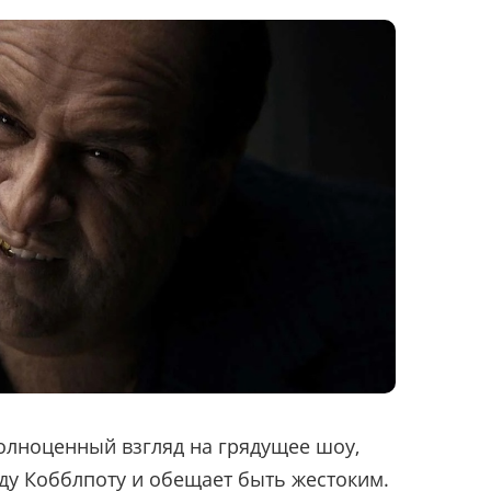
олноценный взгляд на грядущее шоу,
ду Кобблпоту и
обещает быть жестоким
.