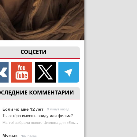
СОЦСЕТИ
ОСЛЕДНИЕ КОММЕНТАРИИ
Если чо мне 12 лет
9 минут назад
Ты актёра имеешь ввиду или фильм?
Marvel выбрали нового Циклопа для «Людей Икс» | Plugged In Ru
Мужык
час назад