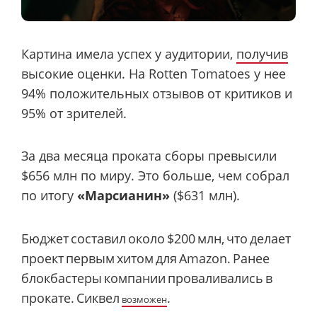
Картина имела успех у аудитории,
получив
высокие оценки. На Rotten Tomatoes у нее
94% положительных отзывов от критиков и
95% от зрителей.
За два месяца проката сборы превысили
$656 млн по миру. Это больше, чем собрал
по итогу
«Марсианин»
($631 млн).
Бюджет
составил
около
$200
млн,
что
делает
проект
первым
хитом
для
Amazon.
Ранее
блокбастеры
компании
проваливались
в
прокате.
Сиквел
.
возможен