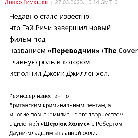
Линар Гимашев
27.03.2023, 13:14 GMT+3
|
Недавно стало известно,
что Гай Ричи завершил новый
фильм под
названием
«Переводчик»
(
The
Cove
главную роль в котором
исполнил
Джейк Джилленхол
.
Режиссер известен по
британским криминальным лентам, а
многие познакомились с его творчеством
с дилогией
«Шерлок Холмс»
с Робертом
Дауни-младшим в главной роли.