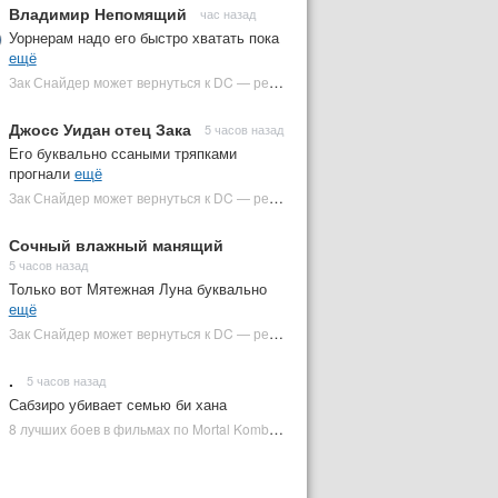
Владимир Непомящий
час назад
Уорнерам надо его быстро хватать пока
ещё
Зак Снайдер может вернуться к DC — режиссер общался с Warner Bros. (фото) | Plugged In Ru
Джосс Уидан отец Зака
5 часов назад
Его буквально ссаными тряпками
прогнали
ещё
Зак Снайдер может вернуться к DC — режиссер общался с Warner Bros. (фото) | Plugged In Ru
Сочный влажный манящий
5 часов назад
Только вот Мятежная Луна буквально
ещё
Зак Снайдер может вернуться к DC — режиссер общался с Warner Bros. (фото) | Plugged In Ru
.
5 часов назад
Сабзиро убивает семью би хана
8 лучших боев в фильмах по Mortal Kombat: от «Смертельной битвы» до «Мортал Комбат 2» | Plugged In Ru