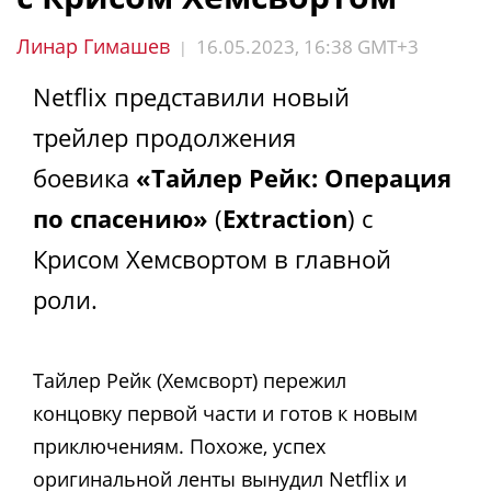
Линар Гимашев
16.05.2023, 16:38 GMT+3
|
Netflix представили новый
трейлер продолжения
боевика
«Тайлер Рейк: Операция
по спасению»
(
Extraction
) с
Крисом Хемсвортом в главной
роли.
Тайлер Рейк (Хемсворт) пережил
концовку первой части и готов к новым
приключениям. Похоже, успех
оригинальной ленты вынудил Netflix и