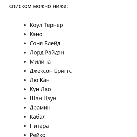
списком можно ниже:
Коул Тернер
Кэно
Соня Блейд
Лорд Райдэн
Милина
Джексон Бриггс
Лю Кан
Кун Лао
Шан Цзун
Драмин
Кабал
Нитара
Рейко