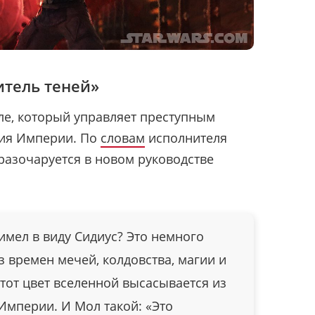
итель теней»
ле, который управляет преступным
ия Империи. По
словам
исполнителя
 разочаруется в новом руководстве
о имел в виду Сидиус? Это немного
з времен мечей, колдовства, магии и
этот цвет вселенной высасывается из
Империи. И Мол такой: «Это