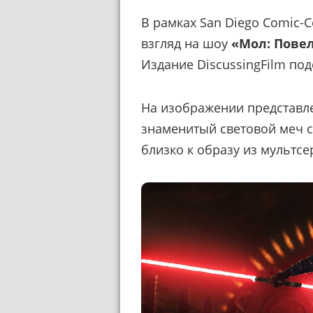
В рамках San Diego Comic-C
взгляд на шоу
«Мол: Пове
Издание DiscussingFilm по
На изображении представле
знаменитый световой меч с
близко к образу из мультс