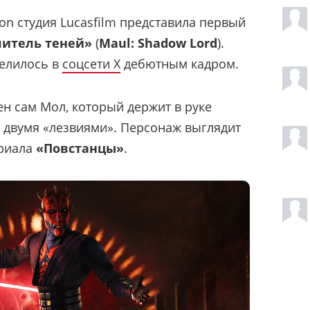
on студия Lucasfilm представила первый
литель теней»
(
Maul: Shadow Lord
).
делилось в
соцсети X
дебютным кадром.
н сам Мол, который держит в руке
 двумя «лезвиями». Персонаж выглядит
ериала
«Повстанцы»
.