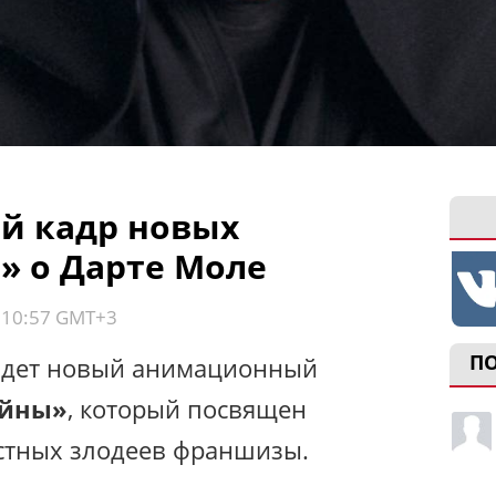
й кадр новых
» о Дарте Моле
, 10:57 GMT+3
П
йдет новый анимационный
ойны»
, который посвящен
стных злодеев франшизы.