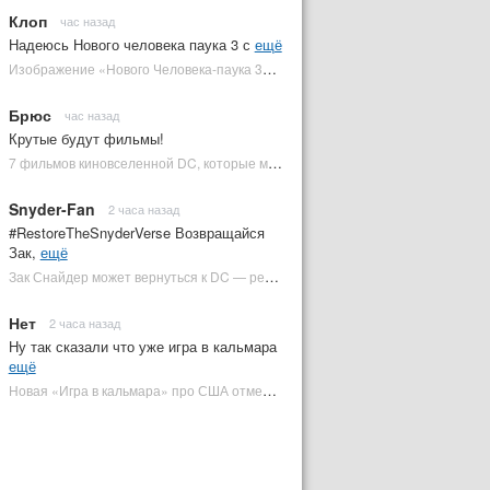
Клоп
час назад
Надеюсь Нового человека паука 3 с
ещё
Изображение «Нового Человека-паука 3» подтвердило Зловещую шестерку | Plugged In Ru
Брюс
час назад
Крутые будут фильмы!
7 фильмов киновселенной DC, которые может снять Зак Снайдер | Plugged In Ru
Snyder-Fan
2 часа назад
#RestoreTheSnyderVerse Возвращайся
Зак,
ещё
Зак Снайдер может вернуться к DC — режиссер общался с Warner Bros. (фото) | Plugged In Ru
Нет
2 часа назад
Ну так сказали что уже игра в кальмара
ещё
Новая «Игра в кальмара» про США отменена | Plugged In Ru