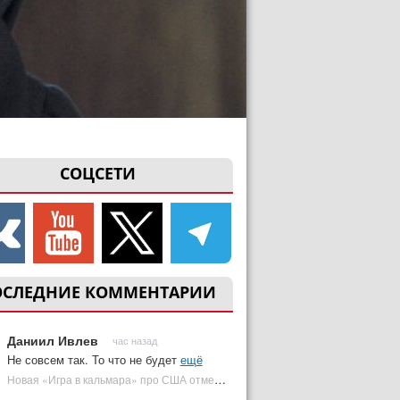
СОЦСЕТИ
ОСЛЕДНИЕ КОММЕНТАРИИ
Даниил Ивлев
час назад
Не совсем так. То что не будет
ещё
Новая «Игра в кальмара» про США отменена | Plugged In Ru