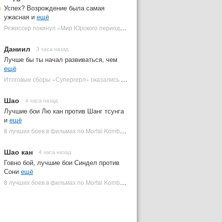
Успех? Возрождение была самая
ужасная и
ещё
Режиссер покинул «Мир Юрского периода 5» | Plugged In Ru
Даниил
3 часа назад
Лучше бы ты начал развиваться, чем
ещё
Итоговые сборы «Супергерл» оказались худшими для DC за два десятилетия | Plugged In Ru
Шао
4 часа назад
Лучшие бои Лю кан против Шанг тсунга
и
ещё
8 лучших боев в фильмах по Mortal Kombat: от «Смертельной битвы» до «Мортал Комбат 2» | Plugged In Ru
Шао кан
4 часа назад
Говно бой, лучшие бои Синдел против
Сони
ещё
8 лучших боев в фильмах по Mortal Kombat: от «Смертельной битвы» до «Мортал Комбат 2» | Plugged In Ru