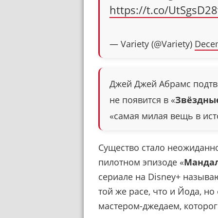
https://t.co/UtSgsD2
— Variety (@Variety)
Decem
Джей Джей Абрамс подтв
не появится в «
Звёздные
«самая милая вещь в ис
Существо стало неожиданно
пилотном эпизоде «
Манда
сериале на Disney+ назыв
той же расе, что и Йода, но 
мастером-джедаем, которог