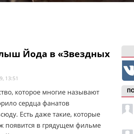
лыш Йода в «Звездных
9, 13:51
П
тво, которое многие называют
рило сердца фанатов
всюду. Есть даже такие, которые
аж появится в грядущем фильме