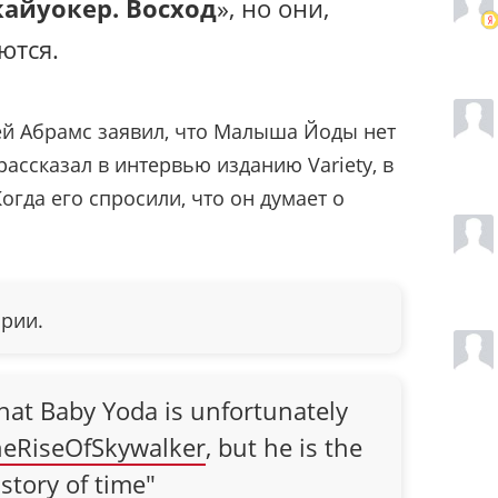
айуокер. Восход
», но они,
ются.
й Абрамс заявил, что Малыша Йоды нет
рассказал в интервью изданию Variety, в
гда его спросили, что он думает о
ории.
that Baby Yoda is unfortunately
eRiseOfSkywalker
, but he is the
istory of time"