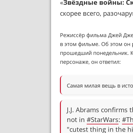
«
Звёздные войны: Ск
скорее всего, разочару
Режиссёр фильма Джей Дже
в этом фильме. Об этом он 
прошедший понедельник. Ко
персонаже, он ответил:
Самая милая вещь в ист
J.J. Abrams confirms 
not in
#StarWars
:
#Th
"cutest thing in the h