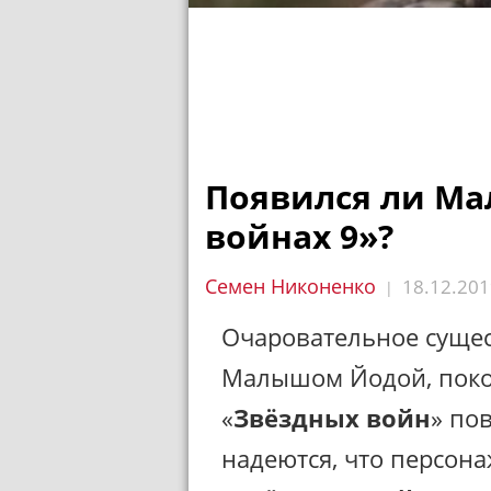
Появился ли Ма
войнах 9»?
Семен Никоненко
18.12.201
|
Очаровательное сущес
Малышом Йодой, поко
«
Звёздных войн
» по
надеются, что персон