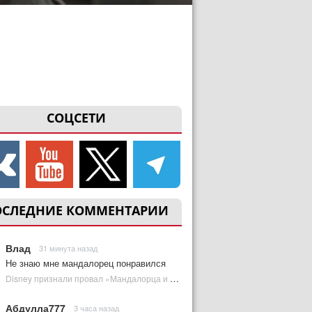
СОЦСЕТИ
ОСЛЕДНИЕ КОММЕНТАРИИ
Влад
31 минута назад
Не знаю мне мандалорец понравился
Disney признали провал «Мандалорца и Грогу» и еще одной новинки | Plugged In Ru
Абдулла777
3 часа назад