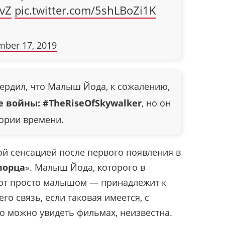
8vZ
pic.twitter.com/5shLBoZi1K
ber 17, 2019
ердил, что Малыш Йода, к сожалению,
 войны: #
TheRiseOfSkywalker
, но он
тории времени.
й сенсацией после первого появления в
лорца
». Малыш Йода, которого в
ают просто малышом — принадлежит к
его связь, если таковая имеется, с
о можно увидеть фильмах, неизвестна.