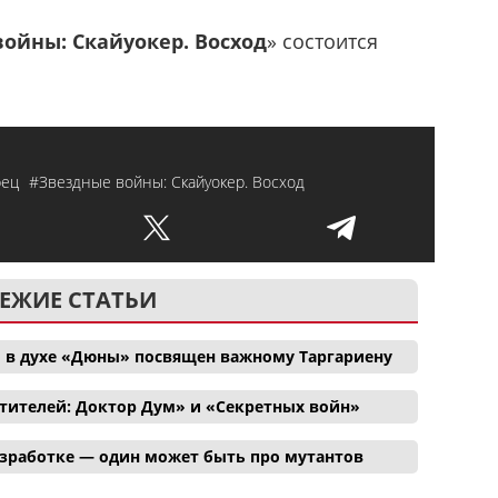
ойны: Скайуокер. Восход
» состоится
рец
#Звездные войны: Скайуокер. Восход
ЕЖИЕ СТАТЬИ
 в духе «Дюны» посвящен важному Таргариену
тителей: Доктор Дум» и «Секретных войн»
азработке — один может быть про мутантов