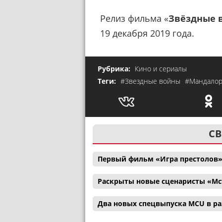
Релиз фильма «
Звёздные в
19 декабря 2019 года.
Рубрика:
Кино и сериалы
Теги:
#Звездные войны
#Мандало
СВ
Первый фильм «Игра престолов»
Раскрыты новые сценаристы «Мс
Два новых спецвыпуска MCU в р