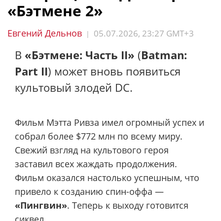
«Бэтмене 2»
Евгений Дельнов
05.07.2026, 23:27 GMT+3
|
В
«Бэтмене: Часть II»
(
Batman:
Part II
) может вновь появиться
культовый злодей DC.
Фильм Мэтта Ривза имел огромный успех и
собрал более $772 млн по всему миру.
Свежий взгляд на культового героя
заставил всех жаждать продолжения.
Фильм оказался настолько успешным, что
привело к созданию спин-оффа —
«Пингвин»
. Теперь к выходу готовится
сиквел.