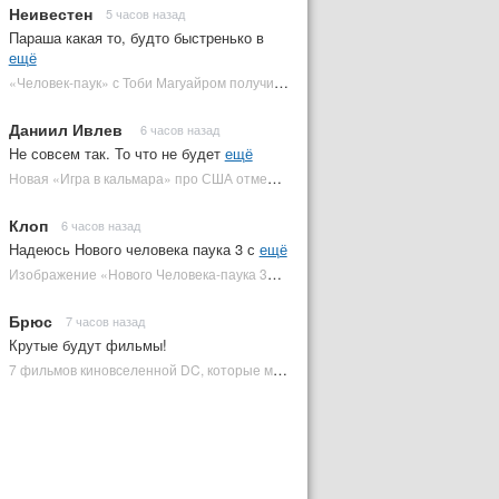
Неивестен
5 часов назад
Параша какая то, будто быстренько в
ещё
«Человек-паук» с Тоби Магуайром получил новый постер | Plugged In Ru
Даниил Ивлев
6 часов назад
Не совсем так. То что не будет
ещё
Новая «Игра в кальмара» про США отменена | Plugged In Ru
Клоп
6 часов назад
Надеюсь Нового человека паука 3 с
ещё
Изображение «Нового Человека-паука 3» подтвердило Зловещую шестерку | Plugged In Ru
Брюс
7 часов назад
Крутые будут фильмы!
7 фильмов киновселенной DC, которые может снять Зак Снайдер | Plugged In Ru