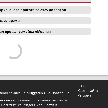
рка юного Кратоса за 2125 долларов
айшее время
ал провал ремейка «Моаны»
О нас
Карта сайта
вная ссылка на
pluggedin.ru
обязательна
Реклама
 данные геолокации пользователей сайта,
в
Политике конфиденциальности
и