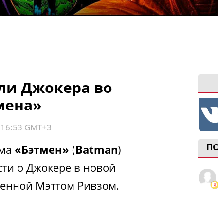
ли Джокера во
мена»
, 16:53 GMT+3
П
ьма
«Бэтмен»
(
Batman
)
ти о Джокере в новой
енной Мэттом Ривзом.