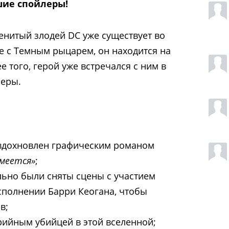
ие спойлеры!
енитый злодей DC уже существует во
ае с Темным рыцарем, он находится на
 того, герой уже встречался с ним в
ьеры.
 вдохновлен графическим романом
смеется»
;
ьно были сняты сцены с участием
сполнении Барри Кеогана, чтобы
в;
рийным убийцей в этой вселенной;