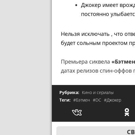
Джокер имеет врожд
постоянно улыбает
Нельзя исключать , что от
будет сольным проектом п
Премьера сиквела
«Бэтме
датах релизов спин-оффов 
Рубрика:
Кино и сериалы
Теги:
#Бэтмен
#DC
#Джокер
СВ