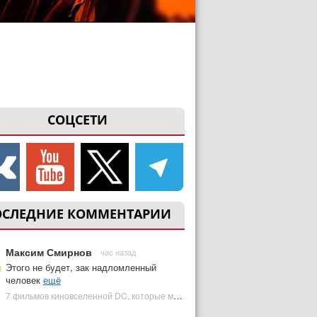
СОЦСЕТИ
ОСЛЕДНИЕ КОММЕНТАРИИ
Максим Смирнов
час назад
Этого не будет, зак надломленный
человек
ещё
7 фильмов киновселенной DC, которые может снять Зак Снайдер | Plugged In Ru