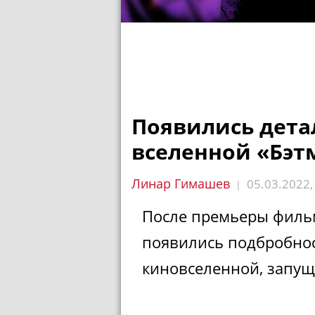
Появились дета
вселенной «Бэт
Линар Гимашев
05.03.2022
|
После премьеры фил
появились подбробнос
киновселенной, запущ